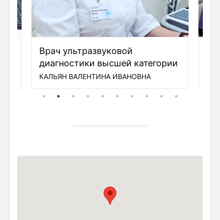
Врач ультразвуковой
Вр
диагностики высшей категории
ди
ВНА
КАЛЬЯН ВАЛЕНТИНА ИВАНОВНА
СК